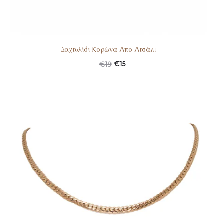
Δαχτυλίδι Kορώνα Απο Ατσάλι
€
15
€
19