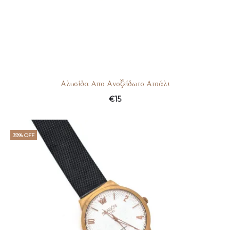
Αλυσίδα Aπο Ανοξείδωτο Ατσάλι
€
15
39% OFF