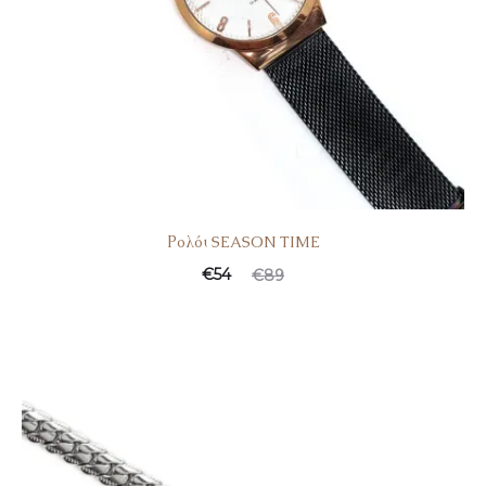
Ρολόι SEASON TIME
€
54
€
89