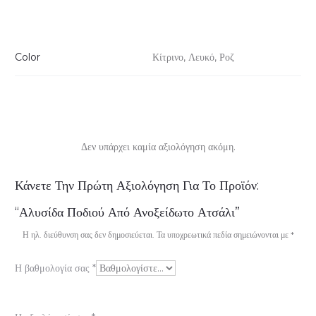
Color
Κίτρινο, Λευκό, Ροζ
Δεν υπάρχει καμία αξιολόγηση ακόμη.
Α
Κάνετε Την Πρώτη Αξιολόγηση Για Το Προϊόν:
ξ
“Αλυσίδα Ποδιού Από Ανοξείδωτο Ατσάλι”
ι
Η ηλ. διεύθυνση σας δεν δημοσιεύεται.
Τα υποχρεωτικά πεδία σημειώνονται με
*
ο
Η βαθμολογία σας
*
λ
ο