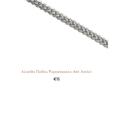
Aλυσίδα Ποδίου Ψαροκόκκαλο Από Ατσάλι
€
15