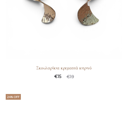
Σκουλαρίκια κρεμαστά κιτρινό
€
15
€
19
24% OFF