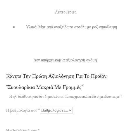
Λεπτομέριες
Υλικό: Ματ από ανοξείδωτο ατσάλι με ροζ επικάλυψη
Δεν υπάρχει καμία αξιολόγηση ακόμη.
Α
Κάνετε Την Πρώτη Αξιολόγηση Για Το Προϊόν:
ξ
“Σκουλαρίκια Μακριά Με Γραμμές”
ι
Η ηλ. διεύθυνση σας δεν δημοσιεύεται.
Τα υποχρεωτικά πεδία σημειώνονται με
*
ο
Η βαθμολογία σας
*
λ
ο
Η αξιολόγησή σας
*