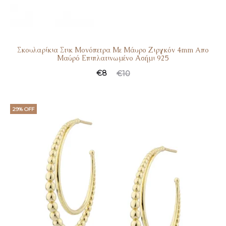
Σκουλαρίκια Στικ Μονόπετρα Με Μάυρο Ζιργκόν 4mm Aπο
Μαύρό Επιπλατινωμένο Ασήμι 925
€
8
€
10
29% OFF