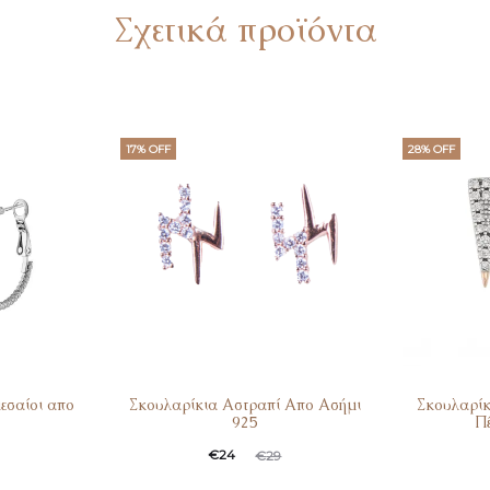
Σχετικά προϊόντα
17% OFF
28% OFF
εσαίοι απο
Σκουλαρίκια Αστραπί Απο Ασήμι
Σκουλαρίκ
925
Πέ
€
24
€
29