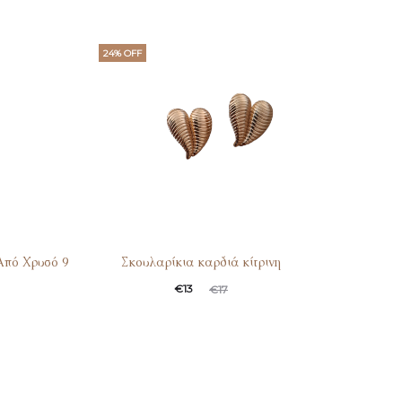
24% OFF
Από Χρυσό 9
Σκουλαρίκια καρδιά κίτρινη
€
13
€
17