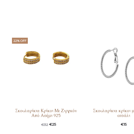
22% OFF
Σκουλαρίκια Κρίκοι Με Ζιργκόν
Σκουλαρίκια κρίκοι μ
Από Ασήμι 925
ατσάλι
€
25
€
15
€
32