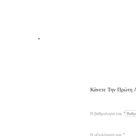
Α
Κάνετε Την Πρώτη Α
ξ
ι
Η βαθμολογία σας
*
ο
λ
Η αξιολόγησή σας
*