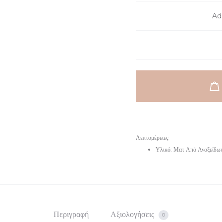
Add
Λεπτομέρειες
Υλικό: Ματ Από Ανοξείδω
Περιγραφή
Αξιολογήσεις
0