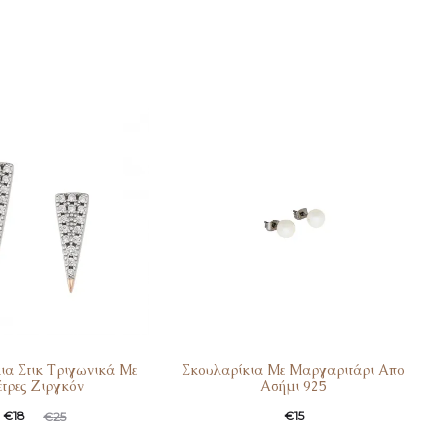
ια Στικ Τριγωνικά Με
Σκουλαρίκια Με Μαργαριτάρι Απο
τρες Ζιργκόν
Ασήμι 925
€
18
€
15
€
25