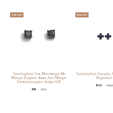
20% OFF
30% OFF
Σκουλαρίκια Στικ Μονόπετρα Με
Σκουλαρίκια Σταυρός 
Μάυρο Ζιργκόν 4mm Aπο Μαύρό
Καρατίων
Επιπλατινωμένο Ασήμι 925
€
42
€
60
€
8
€
10