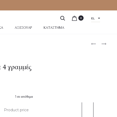
0
EL
ΚΆ
ΑΞΕΣΟΥΆΡ
ΚΑΤΆΣΤΗΜΑ
 4 γραμμές
1 σε απόθεμα
Product price