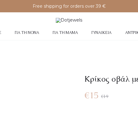
Free shipping for orders over 39 €
Σ
ΓΙΑ ΤΗ ΝΟΝΆ
ΓΙΑ ΤΗ ΜΑΜΆ
ΓΥΝΑΙΚΕΊΑ
ΑΝΤΡΙ
Κρίκος οβάλ με
€
15
€
19