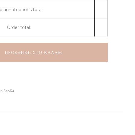
itional options total:
Order total:
ΠΡΟΣΘΉΚΗ ΣΤΟ ΚΑΛΆΘΙ
το Ατσάλι