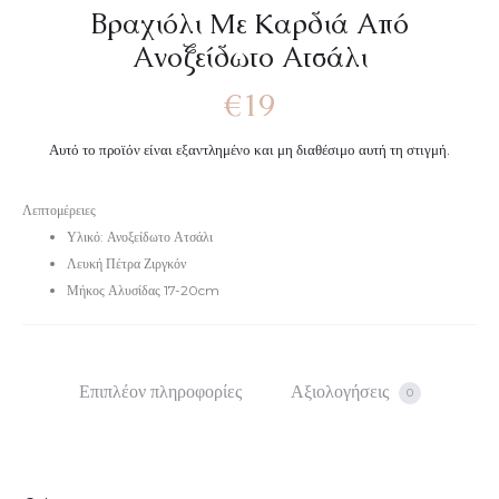
Βραχιόλι Mε Kαρδιά Aπό
Aνοξείδωτο Aτσάλι
€
19
Αυτό το προϊόν είναι εξαντλημένο και μη διαθέσιμο αυτή τη στιγμή.
Λεπτομέρειες
Υλικό: Ανοξείδωτο Ατσάλι
Λευκή Πέτρα Ζιργκόν
Μήκος Αλυσίδας 17-20cm
Επιπλέον πληροφορίες
Αξιολογήσεις
0