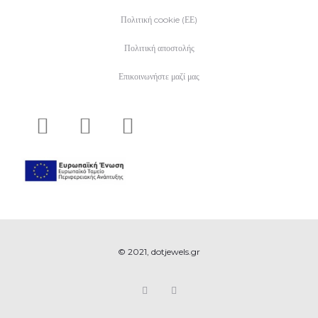
Πολιτική cookie (ΕΕ)
Πολιτική αποστολής
Επικοινωνήστε μαζί μας
© 2021, dotjewels.gr
F
I
a
n
c
s