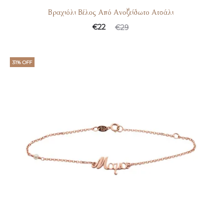
Βραχιόλι Βέλος Από Ανοξείδωτο Ατσάλι
€
22
€
29
31% OFF