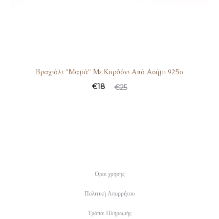
Βραχιόλι ”Μαμά” Με Κορδόνι Από Ασήμι 925ο
€
18
€
25
Οροι χρήσης
Πολιτική Απορρήτου
Τρόποι Πληρωμής