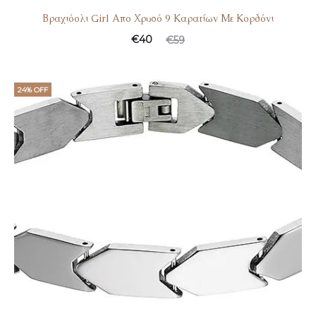
Βραχιόολι Girl Απο Χρυσό 9 Καρατίων Με Κορδόνι
€
40
€
59
24% OFF