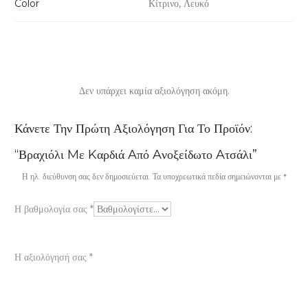
Color
Κίτρινο, Λευκό
Δεν υπάρχει καμία αξιολόγηση ακόμη.
Α
Κάνετε Την Πρώτη Αξιολόγηση Για Το Προϊόν:
ξ
“Βραχιόλι Mε Kαρδιά Aπό Aνοξείδωτο Aτσάλι”
ι
Η ηλ. διεύθυνση σας δεν δημοσιεύεται.
Τα υποχρεωτικά πεδία σημειώνονται με
*
ο
Η βαθμολογία σας
*
λ
ο
Η αξιολόγησή σας
*
γ
ή