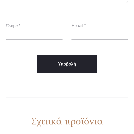
σ
ε
ι
Όνομα
*
Email
*
ς
Σχετικά προϊόντα