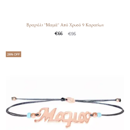
Βραχιόλι ”Μαμά” Από Χρυσό 9 Καρατίων
€
66
€
95
28% OFF