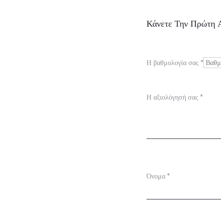
Α
Κάνετε Την Πρώτη Α
ξ
ι
Η βαθμολογία σας
*
ο
λ
Η αξιολόγησή σας
*
ο
γ
ή
σ
Όνομα
*
ε
ι
ς