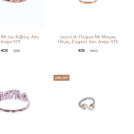
ι Με Δύο Κύβους Απο
Δαχτυλίδι Πλέγμα Με Μαύρες
Ασήμι 925
Πέτρες Ζιργκόν Απο Ασήμι 925
ginal
Η
Original
Η
€
35
€
55
€
55
€
90
α
price
τρέχουσα
price
ή
was:
τιμή
was:
:
€55.
είναι:
€90.
20% OFF
.
€55.