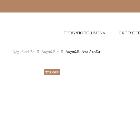
ΠΡΟΣΩΠΟΠΟΙΗΜΈΝΑ
ΕΚΠΤΏΣΕΙ
Αρχική σελίδα
Δαχτυλίδια
Δαχτυλίδι Απο Ατσάλι
37% OFF