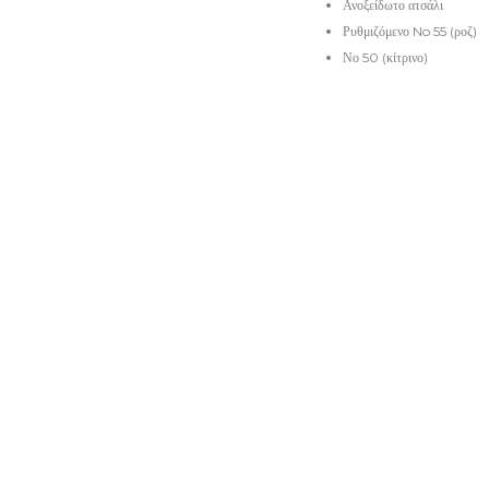
Ανοξείδωτο ατσάλι
Ρυθμιζόμενο No 55 (ροζ)
Νο 50 (κίτρινο)