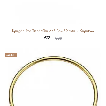
Βραχιόλι Με Πεταλούδα Από Λευκό Χρυσό 9 Καρατίων
€
63
€
89
23% OFF