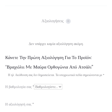
Αξιολογήσεις
0
Δεν υπάρχει καμία αξιολόγηση ακόμη.
Α
Κάνετε Την Πρώτη Αξιολόγηση Για Το Προϊόν:
ξ
“Βραχιόλιι Mε Μαύρα Ορθογώνια Από Ατσάλι”
ι
Η ηλ. διεύθυνση σας δεν δημοσιεύεται.
Τα υποχρεωτικά πεδία σημειώνονται με
*
ο
Η βαθμολογία σας
*
λ
ο
Η αξιολόγησή σας
*
γ