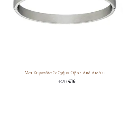
Ματ Χειροπέδα Σε Σχήμα Οβαλ Από Ατσάλι
€
16
€
20