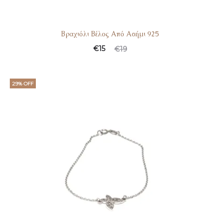
Βραχιόλι Βέλος Από Ασήμι 925
€
15
€
19
29% OFF