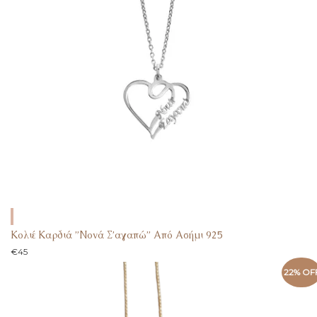
Κολιέ Καρδιά ”Νονά Σ’αγαπώ” Από Ασήμι 925
€
45
22% OF