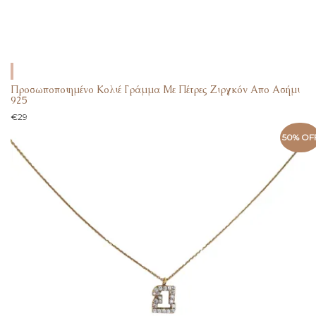
Προσωποποιημένο Κολιέ Γράμμα Με Πέτρες Ζιργκόν Απο Ασήμι
925
€
29
50% OF