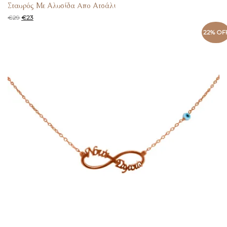
Σταυρός Με Αλυσίδα Aπο Ατσάλι
€
29
€
23
22% OF