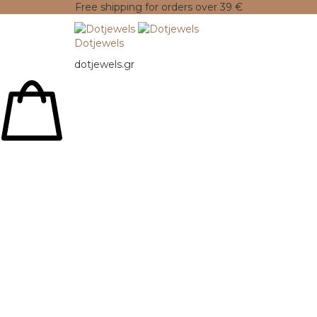
Free shipping for orders over 39 €
Dotjewels
dotjewels.gr