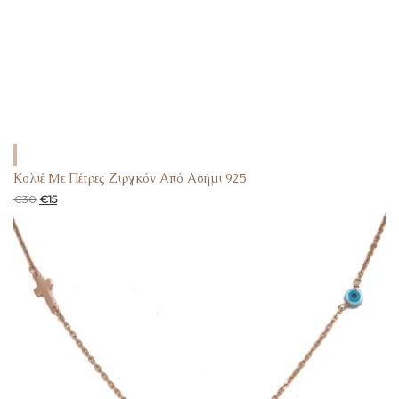
Κολιέ Mε Πέτρες Ζιργκόν Από Ασήμι 925
€
30
€
15