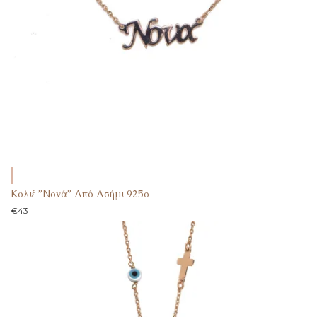
Κολιέ ”Νονά” Από Ασήμι 925ο
€
43