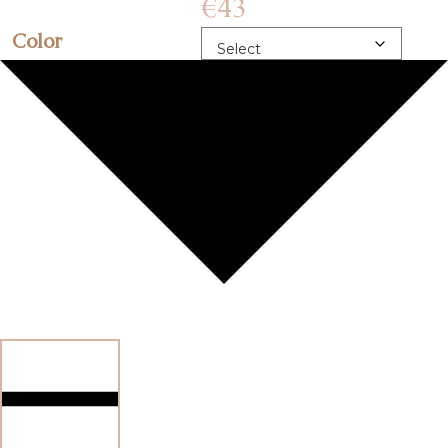
€
43
Color