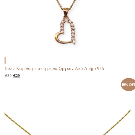
Κολιέ Καρδιά με μισή μεριά ζιργκόν Από Ασήμι 925
€
39
€
29
18% OF