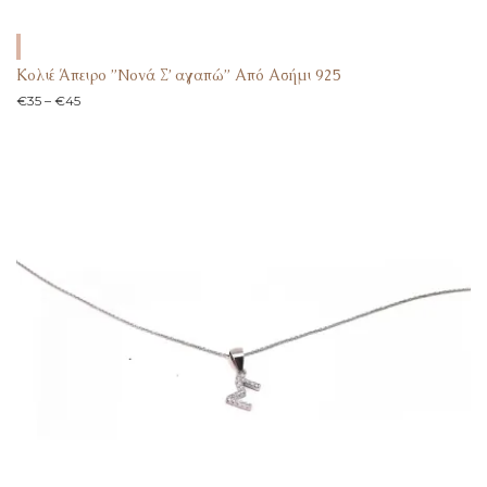
Κολιέ Άπειρο ”Nονά Σ’ αγαπώ” Από Ασήμι 925
€
35
–
€
45