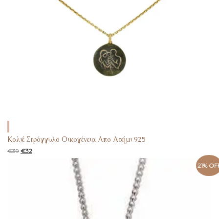
Κολιέ Στρόγγυλο Οικογένεια Απο Ασήμι 925
€
39
€
32
21% OF