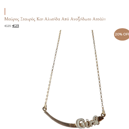
Μαύρος Σταυρός Και Αλυσίδα Από Ανοξείδωτο Ατσάλι
€
29
€
23
20% OF