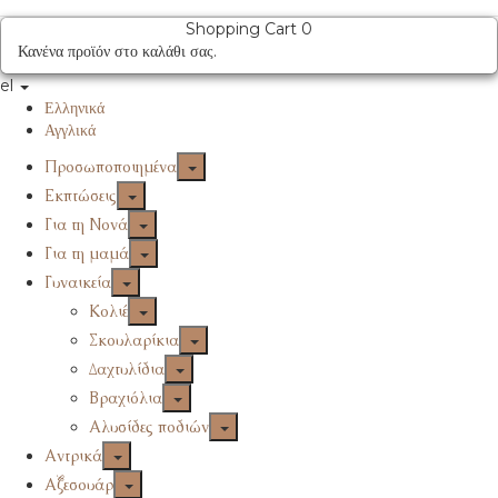
Shopping Cart
0
Κανένα προϊόν στο καλάθι σας.
el
Ελληνικά
Αγγλικά
Προσωποποιημένα
Εκπτώσεις
Για τη Νονά
Για τη μαμά
Γυναικεία
Κολιέ
Σκουλαρίκια
Δαχτυλίδια
Βραχιόλια
Αλυσίδες ποδιών
Αντρικά
Αξεσουάρ