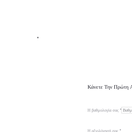
Α
Κάνετε Την Πρώτη Α
ξ
ι
Η βαθμολογία σας
*
ο
λ
Η αξιολόγησή σας
*