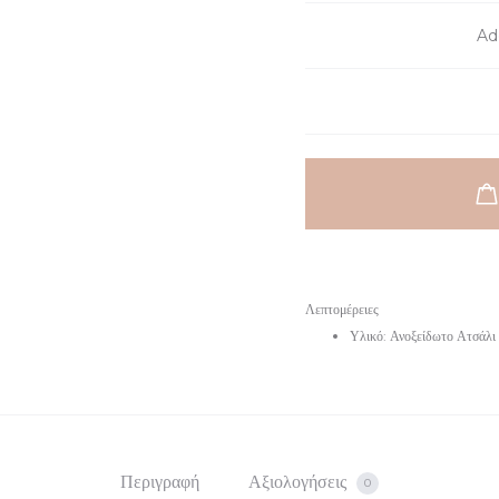
είναι:
€19.
Add
€15.
Λεπτομέρειες
Υλικό: Ανοξείδωτο Ατσάλι
Περιγραφή
Αξιολογήσεις
0