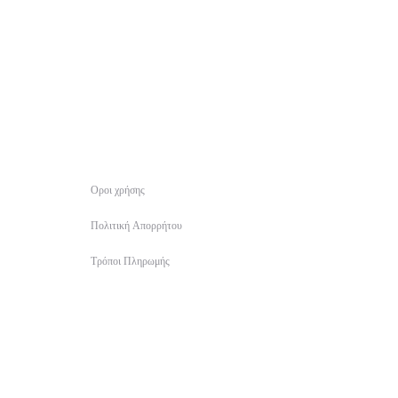
€25.
€35.
Οροι χρήσης
Πολιτική Απορρήτου
Τρόποι Πληρωμής