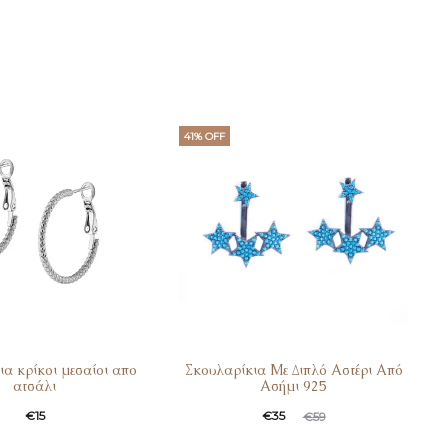
41% OFF
ια κρίκοι μεσαίοι απο
Σκουλαρίκια Με Διπλό Αστέρι Από
ατσάλι
Ασήμι 925
Original
Η
€
15
€
35
€
59
τρέχουσα
price