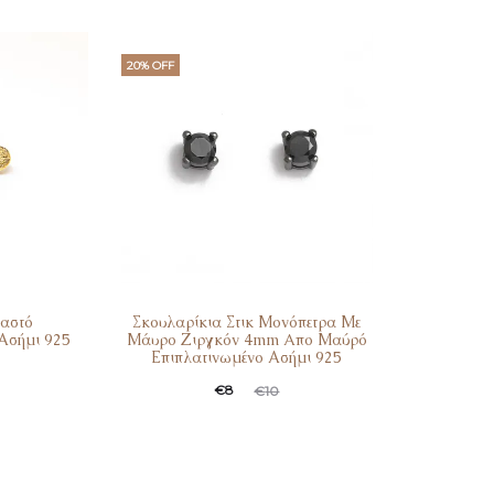
τιμή
was:
είναι:
€17.
20% OFF
€13.
μαστό
Σκουλαρίκια Στικ Μονόπετρα Με
Ασήμι 925
Μάυρο Ζιργκόν 4mm Aπο Μαύρό
Επιπλατινωμένο Ασήμι 925
Original
Η
€
8
€
10
τρέχουσα
price
τιμή
was:
είναι:
€10.