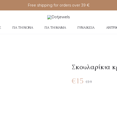
Free shipping for orders over 39 €
Σ
ΓΙΑ ΤΗ ΝΟΝΆ
ΓΙΑ ΤΗ ΜΑΜΆ
ΓΥΝΑΙΚΕΊΑ
ΑΝΤΡΙ
Σκουλαρίκια κρ
Original
Η
€
15
€
19
τρέχουσα
price
τιμή
was: