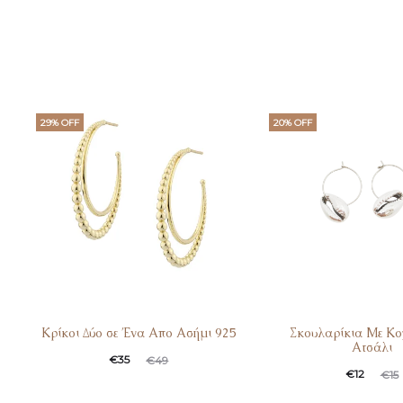
29% OFF
20% OFF
Κρίκοι Δύο σε Ένα Απο Ασήμι 925
Σκουλαρίκια Με Κο
Ατσάλι
Original
Η
€
35
€
49
Original
Η
€
12
€
15
τρέχουσα
price
τρέχουσα
price