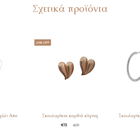
Σχετικά προϊόντα
24% OFF
χύλι Απο
Σκουλαρίκια καρδιά κίτρινη
Σκουλαρίκ
Original
Η
€
13
€
17
τρέχουσα
price