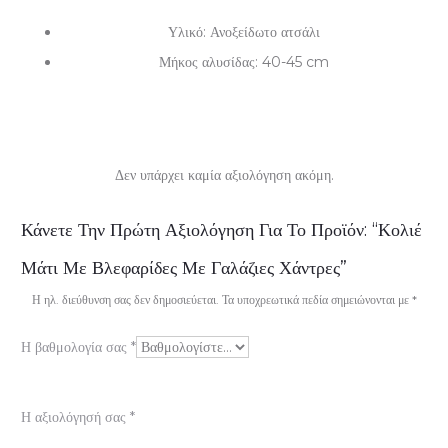
Υλικό: Ανοξείδωτο ατσάλι
Μήκος αλυσίδας: 40-45 cm
Δεν υπάρχει καμία αξιολόγηση ακόμη.
Α
Κάνετε Την Πρώτη Αξιολόγηση Για Το Προϊόν: “Κολιέ
ξ
Μάτι Με Βλεφαρίδες Με Γαλάζιες Χάντρες”
ι
Η ηλ. διεύθυνση σας δεν δημοσιεύεται.
Τα υποχρεωτικά πεδία σημειώνονται με
*
ο
Η βαθμολογία σας
*
λ
ο
Η αξιολόγησή σας
*
γ