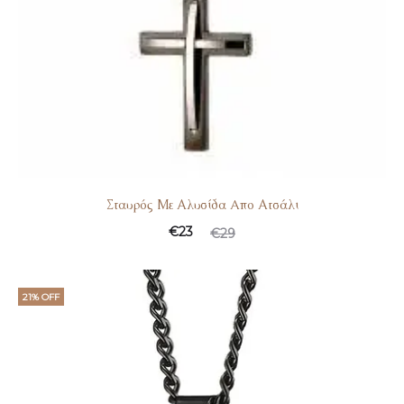
Σταυρός Με Αλυσίδα Aπο Ατσάλι
€
23
€
29
21% OFF