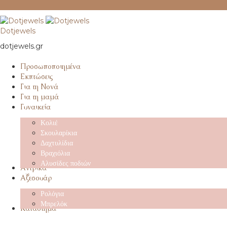
Dotjewels
dotjewels.gr
Προσωποποιημένα
Εκπτώσεις
Για τη Νονά
Για τη μαμά
Γυναικεία
Κολιέ
Σκουλαρίκια
Δαχτυλίδια
Βραχιόλια
Αλυσίδες ποδιών
Αντρικά
Αξεσουάρ
Ρολόγια
Μπρελόκ
Κατάστημα