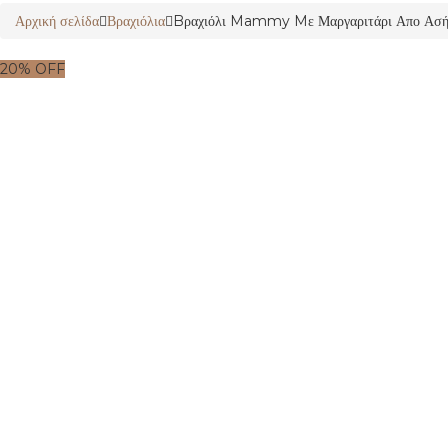
Αρχική σελίδα
Βραχιόλια
Bραχιόλι Mammy Mε Μαργαριτάρι Απο Ασή
20% OFF