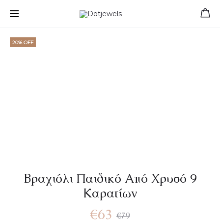
Free shipping for orders over 39 €
20% OFF
Βραχιόλι Παιδικό Από Χρυσό 9
Καρατίων
€
63
€
79