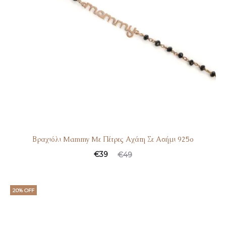
Βραχιόλι Mammy Mε Πέτρες Αχάτη Σε Ασήμι 925ο
€
39
€
49
20% OFF