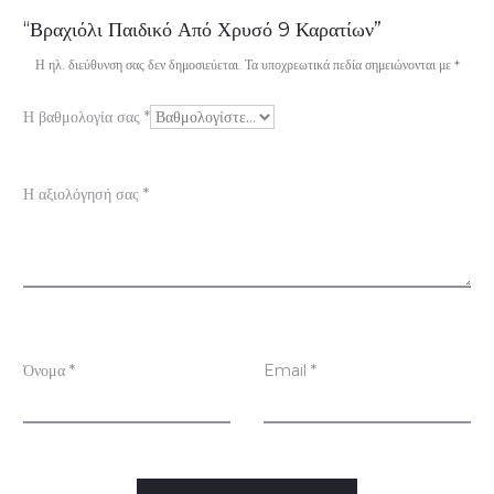
ξ
“Βραχιόλι Παιδικό Από Χρυσό 9 Καρατίων”
ι
Η ηλ. διεύθυνση σας δεν δημοσιεύεται.
Τα υποχρεωτικά πεδία σημειώνονται με
*
ο
Η βαθμολογία σας
*
λ
ο
Η αξιολόγησή σας
*
γ
ή
σ
ε
ι
Όνομα
*
Email
*
ς