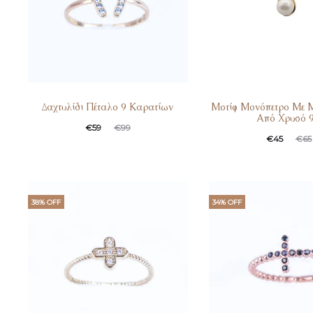
Δαχτυλίδι Πέταλο 9 Καρατίων
Μοτίφ Μονόπετρο Με 
Από Χρυσό 
€
59
€
99
€
45
€
65
38% OFF
34% OFF