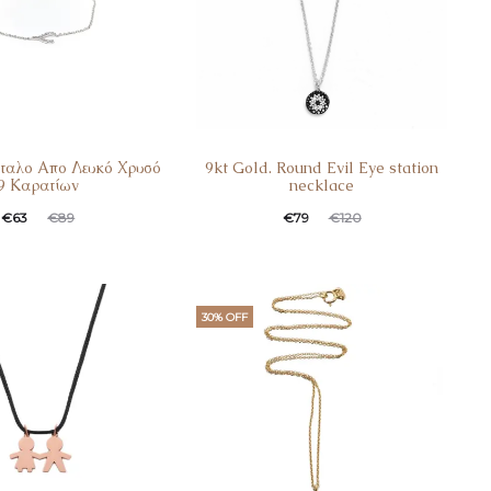
έταλο Απο Λευκό Χρυσό
9kt Gold. Round Evil Eye station
9 Καρατίων
necklace
€
63
€
89
€
79
€
120
30% OFF