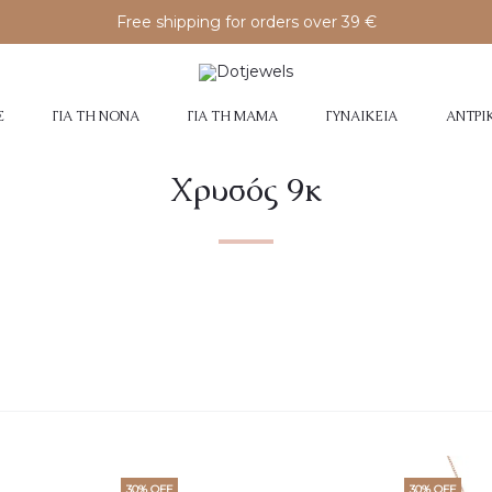
Free shipping for orders over 39 €
Σ
ΓΙΑ ΤΗ ΝΟΝΆ
ΓΙΑ ΤΗ ΜΑΜΆ
ΓΥΝΑΙΚΕΊΑ
ΑΝΤΡΙ
Χρυσός 9κ
30% OFF
30% OFF