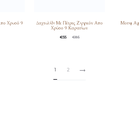
Απο Χρυσό 9
Δαχτυλίδι Με Πέτρες Ζιργκόν Απο
Μοτιφ Αγ
Χρύσο 9 Καρατίων
€
55
€
85
1
2