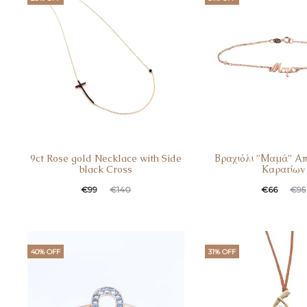
9ct Rose gold Necklace with Side
Βραχιόλι ”Μαμά” Απ
black Cross
Καρατίων
€
99
€
140
€
66
€
95
40% OFF
31% OFF