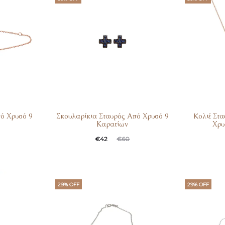
ό Χρυσό 9
Σκουλαρίκια Σταυρός Από Χρυσό 9
Koλιέ Στ
Καρατίων
Χρυ
€
42
€
60
29% OFF
29% OFF