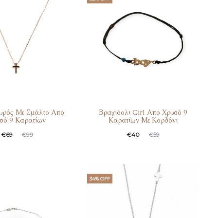
αυρός Με Σμάλτο Απο
Βραχιόολι Girl Απο Χρυσό 9
σό 9 Καρατίων
Καρατίων Με Κορδόνι
€
69
€
99
€
40
€
59
34% OFF