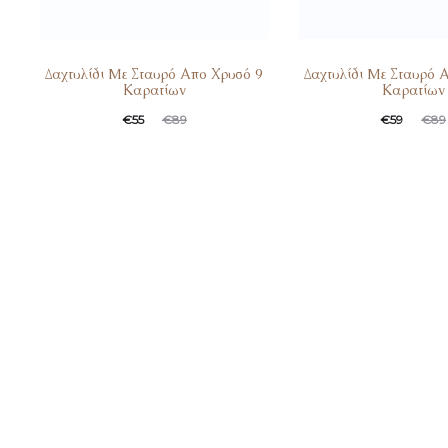
Δαχτυλίδι Mε Σταυρό Απο Χρυσό 9
Δαχτυλίδι Mε Σταυρό 
Καρατίων
Καρατίων
€
55
€
89
€
59
€
89