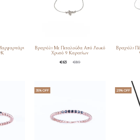
Μαργαριτάρι
Βραχιόλι Με Πεταλούδα Από Λευκό
Βραχιόλι Π
9Κ
Χρυσό 9 Καρατίων
€
63
€
89
35% OFF
29% OFF