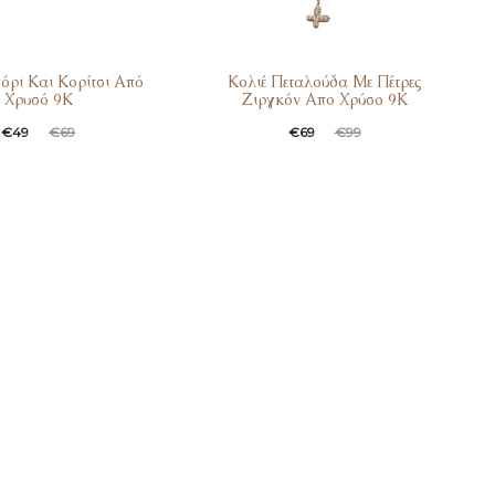
όρι Και Κορίτσι Από
Κολιέ Πεταλούδα Με Πέτρες
Χρυσό 9Κ
Ζιργκόν Απο Χρύσο 9Κ
€
49
€
69
€
69
€
99