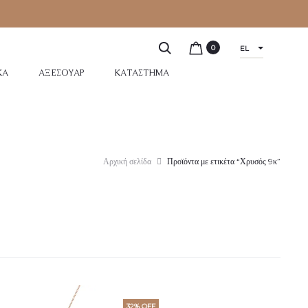
0
EL
ΚΆ
ΑΞΕΣΟΥΆΡ
ΚΑΤΆΣΤΗΜΑ
Αρχική σελίδα
Προϊόντα με ετικέτα “Χρυσός 9κ”
32% OFF