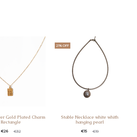
21% OFF
lver Gold Plated Charm
Stable Necklace white whith
Rectangle
hanging pearl
ginal
Η
Original
Η
€
26
€
15
€
32
€
19