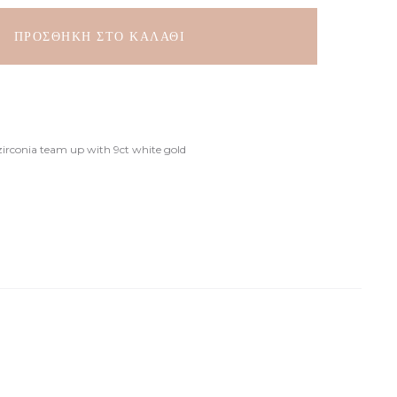
ΠΡΟΣΘΉΚΗ ΣΤΟ ΚΑΛΆΘΙ
zirconia team up with 9ct white gold