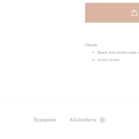
Round
είναι:
€120.
Evil
Eye
€79.
station
necklace
Details
ποσότητα
Black and white cubic 
40cm chain.
Περιγραφή
Αξιολογήσεις
0