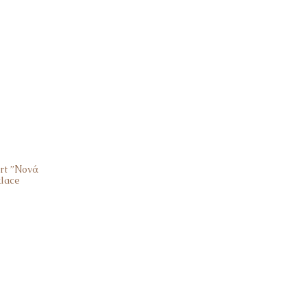
είναι
€22
art ”Νονά
lace