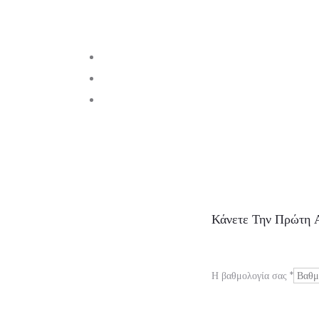
Α
Κάνετε Την Πρώτη 
ξ
ι
Η βαθμολογία σας
*
ο