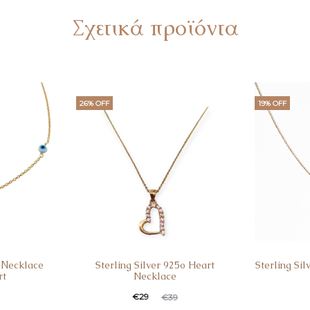
Σχετικά προϊόντα
26% OFF
19% OFF
ο Νecklace
Sterling Silver 925o Heart
Sterling Si
rt
Necklace
Original
Η
Ori
€
29
€
39