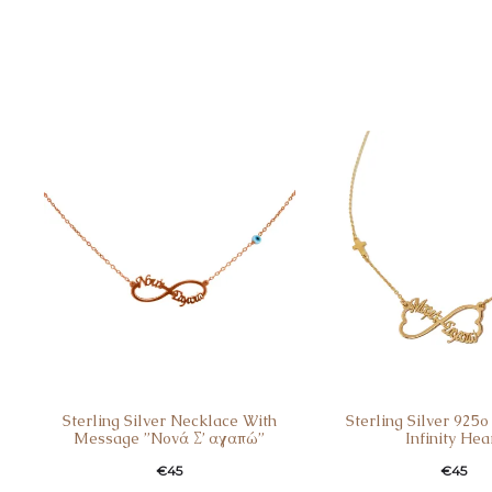
Sterling Silver Necklace With
Sterling Silver 925
Message ”Nονά Σ’ αγαπώ”
Infinity Hea
€
45
€
45