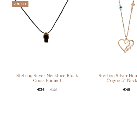
€14.
20% OFF
€20.
Stelring Silver Necklace Black
Sterling Silver He
Cross Enamel
Σ’αγαπώ” Νeck
Original
Η
€
36
€
45
€
45
τρέχουσα
price
τιμή
was:
είναι:
€45.
€36.