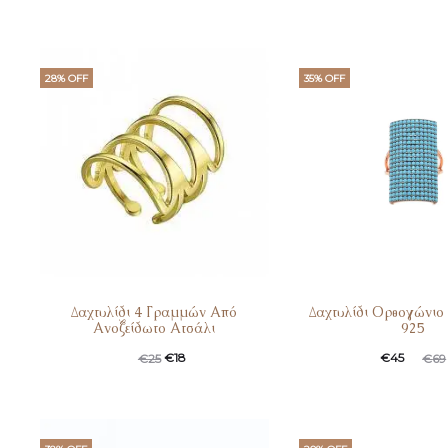
28% OFF
35% OFF
Δαχτυλίδι 4 Γραμμών Από
Δαχτυλίδι Ορθογώνιο
Ανοξείδωτο Ατσάλι
925
€
18
€
45
€
25
€
69