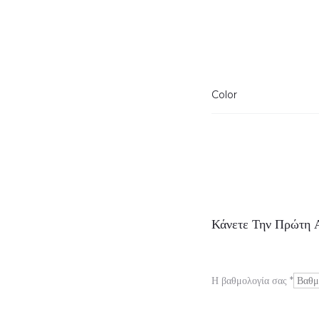
Color
Α
Κάνετε Την Πρώτη Α
ξ
ι
Η βαθμολογία σας
*
ο