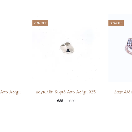
20% OFF
36% OFF
 Απο Ασήμι
Δαχτυλίδι Κυρτό Απο Ασήμι 925
Δαχτυλίδ
€
55
€
69