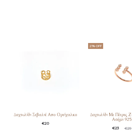
21% OFF
Δαχτυλίδι Σεβαλιέ Απο Ορείχαλκο
Δαχτυλίδι Με Πέτρες 
Ασήμι 925
€
20
€
23
€
29