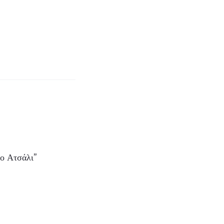
το Ατσάλι”