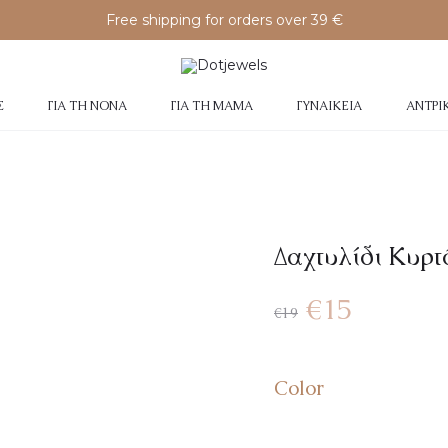
Free shipping for orders over 39 €
Σ
ΓΙΑ ΤΗ ΝΟΝΆ
ΓΙΑ ΤΗ ΜΑΜΆ
ΓΥΝΑΙΚΕΊΑ
ΑΝΤΡΙ
Δαχτυλίδι Κυρτ
€
15
€
19
Color