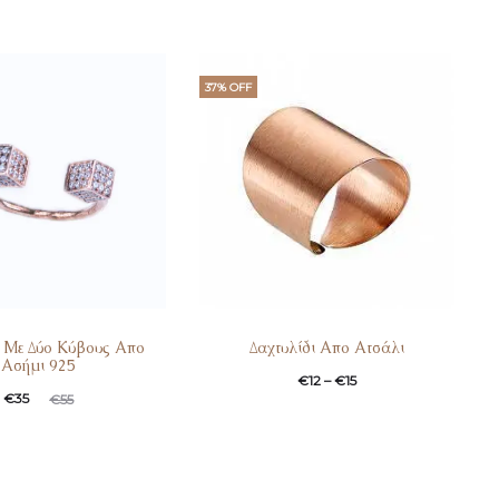
37% OFF
ι Με Δύο Κύβους Απο
Δαχτυλίδι Απο Ατσάλι
Ασήμι 925
€
12
–
€
15
€
35
€
55