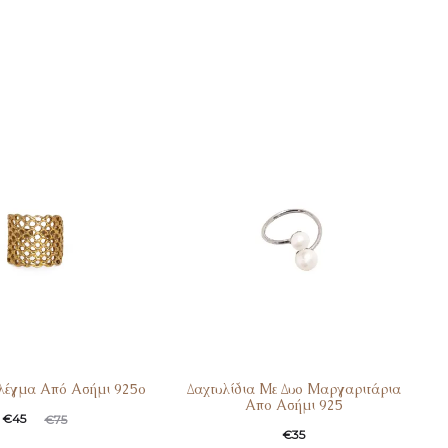
Πλέγμα Από Ασήμι 925o
Δαχτυλίδια Με Δυο Μαργαριτάρια
Απο Ασήμι 925
€
45
€
75
€
35