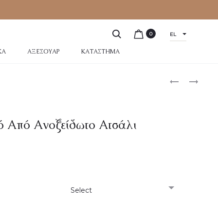
0
EL
ΚΆ
ΑΞΕΣΟΥΆΡ
ΚΑΤΆΣΤΗΜΑ
ό Από Ανοξείδωτο Ατσάλι