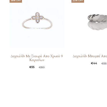
38% OFF
20% OFF
Δαχτυλίδι Mε Σταυρό Απο Χρυσό 9
Δαχτυλίδι Μπομπέ Απ
Καρατίων
€
44
€
55
€
55
€
89