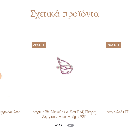
Σχετικά προϊόντα
21% OFF
40% OFF
Ζιργκόν Απο
Δαχτυλίδι Με Φύλλο Και Ροζ Πέτρες
Δαχτυλίδι 
Ζιργκόν Απο Ασήμι 925
€
23
€
29