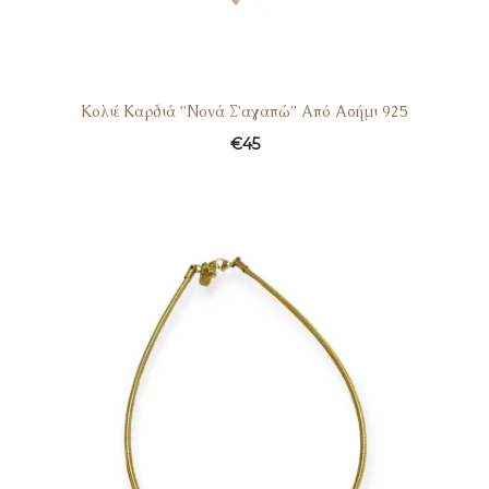
Κολιέ Καρδιά ”Νονά Σ’αγαπώ” Από Ασήμι 925
€
45