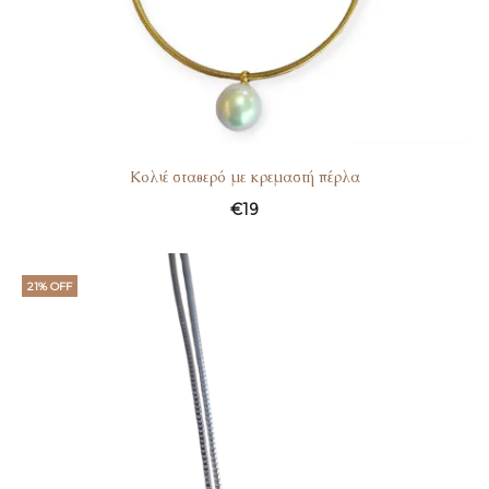
Kολιέ σταθερό με κρεμαστή πέρλα
€
19
21% OFF