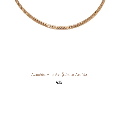
Αλυσίδα Aπο Ανοξείδωτο Ατσάλι
€
15