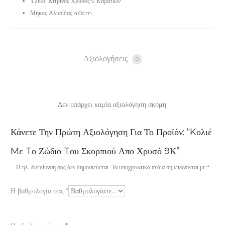
Υλικό: Κίτρινος Χρυσός 9 Καρατίων
Μήκος Αλυσίδας 40cm
Αξιολογήσεις
0
Δεν υπάρχει καμία αξιολόγηση ακόμη.
Α
Κάνετε Την Πρώτη Αξιολόγηση Για Το Προϊόν: “Kολιέ
ξ
Mε Tο Ζώδιο Tου Σκορπιού Απο Χρυσό 9Κ”
ι
Η ηλ. διεύθυνση σας δεν δημοσιεύεται.
Τα υποχρεωτικά πεδία σημειώνονται με
*
ο
Η βαθμολογία σας
*
λ
ο