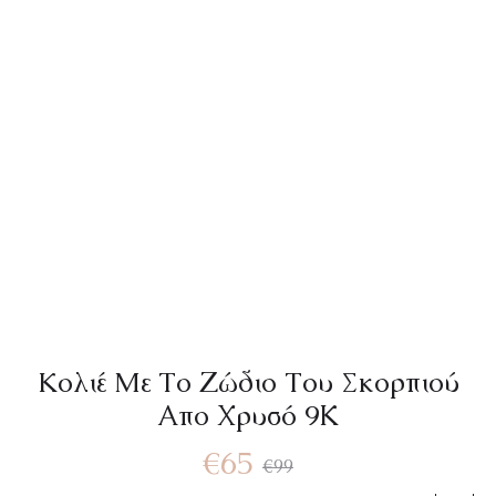
Kολιέ Mε Tο Ζώδιο Tου Σκορπιού
Απο Χρυσό 9Κ
€
65
€
99