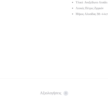
τιμή
was:
Υλικό: Ανοξείδωτο Ατσάλι
Λευκές Πέτρες Ζιργκόν
είναι:
€20.
Μήκος Αλυσίδας 38-44
€16.
Αξιολογήσεις
0