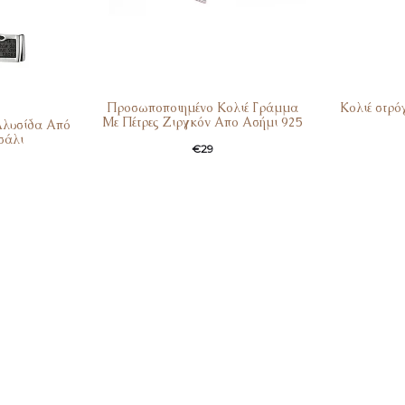
Προσωποποιημένο Κολιέ Γράμμα
Κολιέ στρό
Με Πέτρες Ζιργκόν Απο Ασήμι 925
Αλυσίδα Από
Ori
σάλι
€
29
τρέχου
τι
είνα
€1