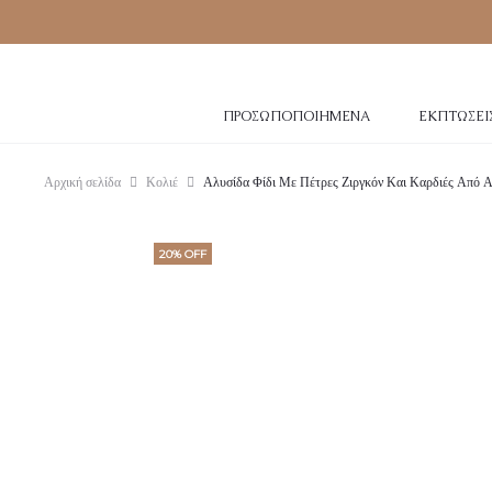
ΠΡΟΣΩΠΟΠΟΙΗΜΈΝΑ
ΕΚΠΤΏΣΕΙ
Αρχική σελίδα
Κολιέ
Αλυσίδα Φίδι Με Πέτρες Ζιργκόν Και Καρδιές Από Α
20% OFF