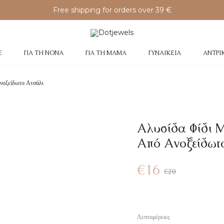
Free shipping for orders over 39 €
Σ
ΓΙΑ ΤΗ ΝΟΝΆ
ΓΙΑ ΤΗ ΜΑΜΆ
ΓΥΝΑΙΚΕΊΑ
ΑΝΤΡΙ
νοξείδωτο Ατσάλι
Αλυσίδα Φίδι Μ
Από Ανοξείδωτ
Original
Η
€
16
€
20
τρέχουσα
price
Λεπτομέρειες