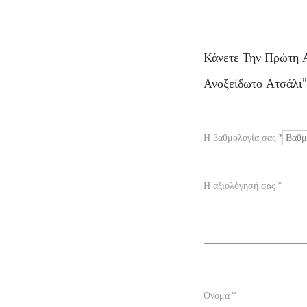
Α
Κάνετε Την Πρώτη Α
ξ
Ανοξείδωτο Ατσάλι”
ι
ο
Η βαθμολογία σας
*
λ
ο
Η αξιολόγησή σας
*
γ
ή
σ
ε
ι
Όνομα
*