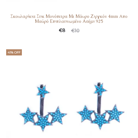
Σκουλαρίκια Στικ Μονόπετρα Με Μάυρο Ζιργκόν 4mm Aπο
Μαύρό Επιπλατινωμένο Ασήμι 925
€
8
€
10
41% OFF