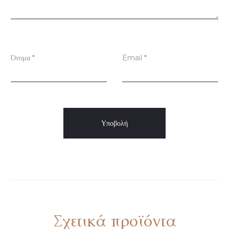
σ
ε
ι
ς
Όνομα
*
Email
*
Σχετικά προϊόντα