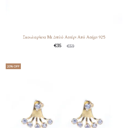
Σκουλαρίκια Με Διπλό Αστέρι Από Ασήμι 925
€
35
€
59
20% OFF