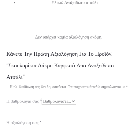
Υλικό: Ανοξείδωτο ατσάλι
Δεν υπάρχει καμία αξιολόγηση ακόμη.
Α
Κάνετε Την Πρώτη Αξιολόγηση Για Το Προϊόν:
ξ
“Σκουλαρίκια Δάκρυ Καρφωτά Απο Ανοξείδωτο
ι
Ατσάλι”
ο
Η ηλ. διεύθυνση σας δεν δημοσιεύεται.
Τα υποχρεωτικά πεδία σημειώνονται με
*
λ
Η βαθμολογία σας
*
ο
γ
Η αξιολόγησή σας
*
ή