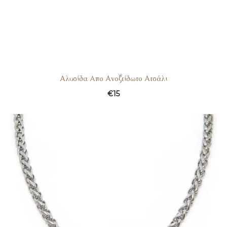
Αλυσίδα Aπο Ανοξείδωτο Ατσάλι
€
15