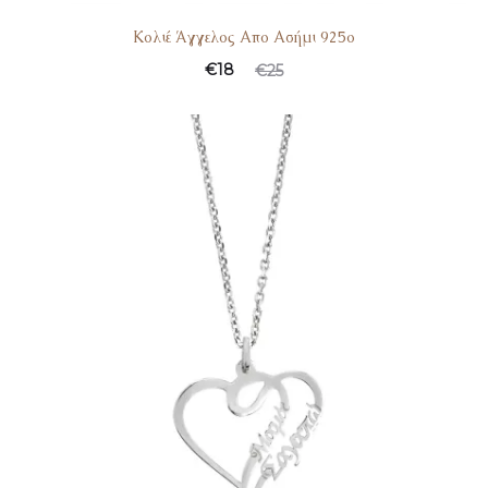
Κολιέ Άγγελος Απο Ασήμι 925ο
€
18
€
25