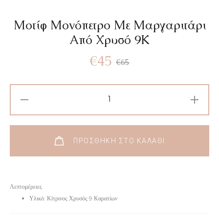
Μοτίφ Μονόπετρο Με Μαργαριτάρι
Από Χρυσό 9Κ
€
45
€
65
ΠΡΟΣΘΉΚΗ ΣΤΟ ΚΑΛΆΘΙ
Λεπτομέρειες
Υλικό: Κίτρινος Χρυσός 9 Καρατίων