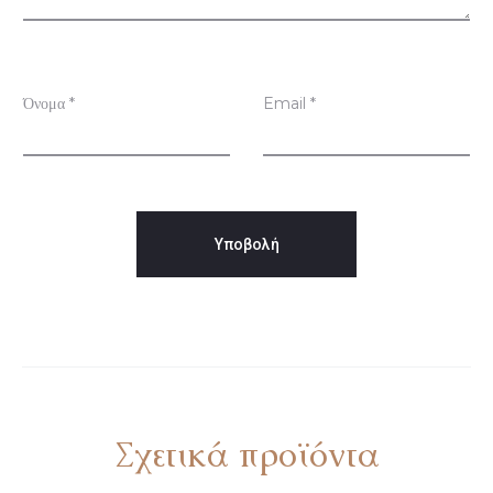
σ
ε
ι
Όνομα
*
Email
*
ς
Σχετικά προϊόντα