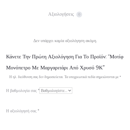
Αξιολογήσεις
0
Δεν υπάρχει καμία αξιολόγηση ακόμη.
Α
Κάνετε Την Πρώτη Αξιολόγηση Για Το Προϊόν: “Μοτίφ
ξ
Μονόπετρο Με Μαργαριτάρι Από Χρυσό 9Κ”
ι
Η ηλ. διεύθυνση σας δεν δημοσιεύεται.
Τα υποχρεωτικά πεδία σημειώνονται με
*
ο
Η βαθμολογία σας
*
λ
ο
Η αξιολόγησή σας
*
γ
ή