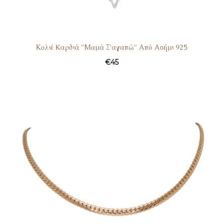
Κολιέ Kαρδιά ”Μαμά Σ’αγαπώ” Από Ασήμι 925
€
45