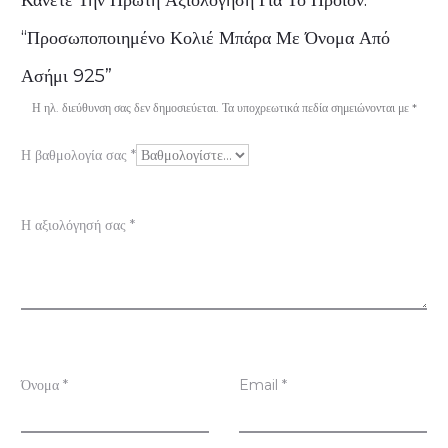
ξ
“Προσωποποιημένο Κολιέ Μπάρα Με Όνομα Από
ι
Ασήμι 925”
ο
Η ηλ. διεύθυνση σας δεν δημοσιεύεται.
Τα υποχρεωτικά πεδία σημειώνονται με
*
λ
Η βαθμολογία σας
*
ο
γ
Η αξιολόγησή σας
*
ή
σ
ε
ι
ς
Όνομα
*
Email
*