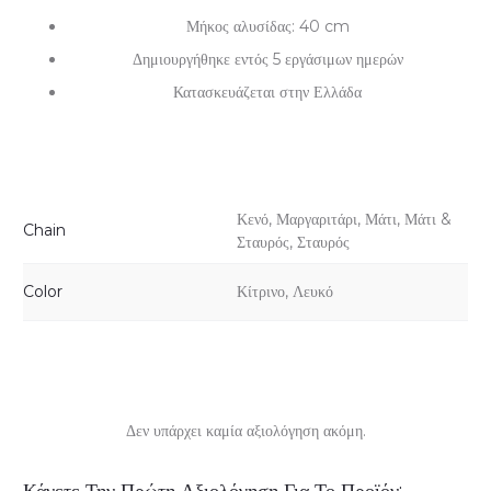
Μήκος αλυσίδας: 40 cm
Δημιουργήθηκε εντός 5 εργάσιμων ημερών
Κατασκευάζεται στην Ελλάδα
Κενό, Μαργαριτάρι, Μάτι, Μάτι &
Chain
Σταυρός, Σταυρός
Color
Κίτρινο, Λευκό
Δεν υπάρχει καμία αξιολόγηση ακόμη.
Α
Κάνετε Την Πρώτη Αξιολόγηση Για Το Προϊόν: