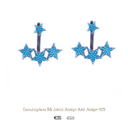
Σκουλαρίκια Με Διπλό Αστέρι Από Ασήμι 925
€
35
€
59