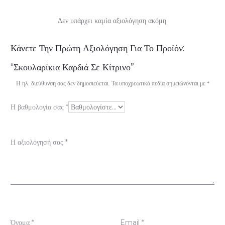
Δεν υπάρχει καμία αξιολόγηση ακόμη.
Α
Κάνετε Την Πρώτη Αξιολόγηση Για Το Προϊόν:
ξ
“Σκουλαρίκια Καρδιά Σε Κίτρινο”
ι
Η ηλ. διεύθυνση σας δεν δημοσιεύεται.
Τα υποχρεωτικά πεδία σημειώνονται με
*
ο
Η βαθμολογία σας
*
λ
ο
Η αξιολόγησή σας
*
γ
ή
σ
ε
Όνομα
*
Email
*