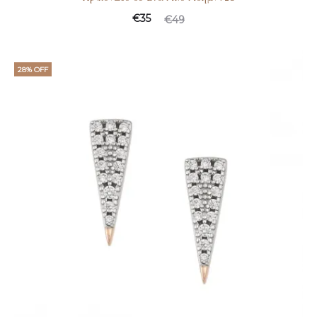
€
35
€
49
28% OFF