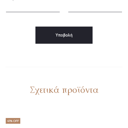
ι
ς
Σχετικά προϊόντα
41% OFF