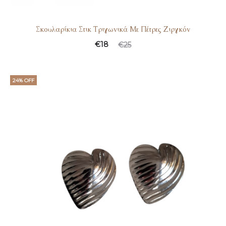
Σκουλαρίκια Στικ Τριγωνικά Με Πέτρες Ζιργκόν
€
18
€
25
24% OFF