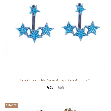
Σκουλαρίκια Με Διπλό Αστέρι Από Ασήμι 925
€
35
€
59
21% OFF