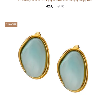
€
18
€
25
21% OFF