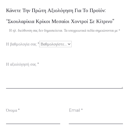
Α
Κάνετε Την Πρώτη Αξιολόγηση Για Το Προϊόν:
ξ
“Σκουλαρίκια Κρίκοι Μεσαίοι Χοντροί Σε Κίτρινο”
ι
Η ηλ. διεύθυνση σας δεν δημοσιεύεται.
Τα υποχρεωτικά πεδία σημειώνονται με
*
ο
Η βαθμολογία σας
*
λ
ο
Η αξιολόγησή σας
*
γ
ή
σ
ε
ι
Όνομα
*
Email
*
ς