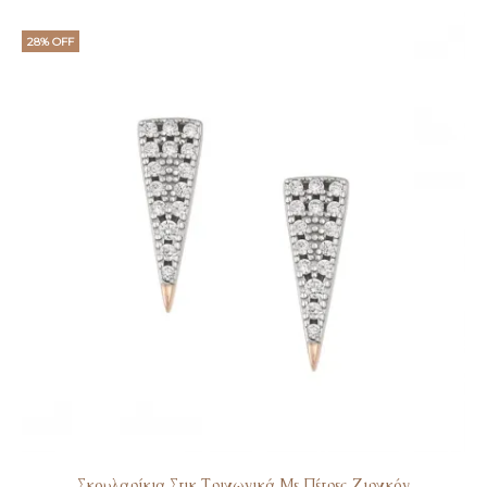
28% OFF
Σκουλαρίκια Στικ Τριγωνικά Με Πέτρες Ζιργκόν