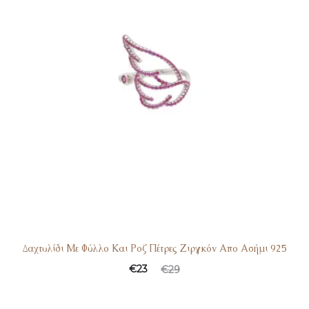
Δαχτυλίδι Με Φύλλο Και Ροζ Πέτρες Ζιργκόν Απο Ασήμι 925
Original
Η
€
23
€
29
τρέχουσα
price