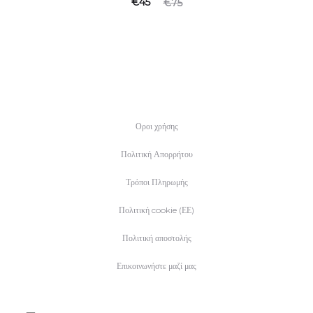
Original
Η
€
45
€
75
τρέχουσα
price
τιμή
was:
είναι:
€75.
€45.
Οροι χρήσης
Πολιτική Απορρήτου
Τρόποι Πληρωμής
Πολιτική cookie (ΕΕ)
Πολιτική αποστολής
Επικοινωνήστε μαζί μας