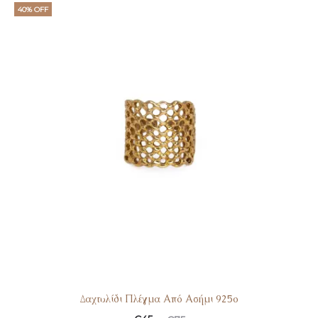
τιμή
was:
40% OFF
είναι:
€29.
€23.
Δαχτυλίδι Πλέγμα Από Ασήμι 925o