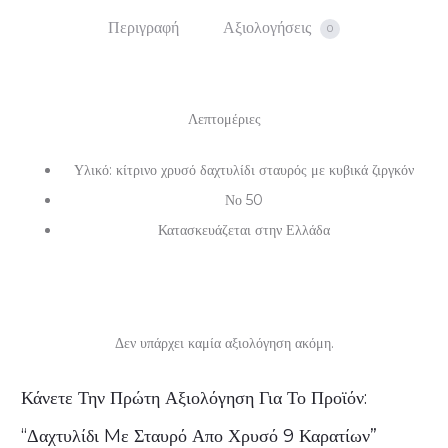
Περιγραφή
Αξιολογήσεις
0
Λεπτομέριες
Υλικό: κίτρινο χρυσό δαχτυλίδι σταυρός με κυβικά ζιργκόν
Νο 50
Κατασκευάζεται στην Ελλάδα
Δεν υπάρχει καμία αξιολόγηση ακόμη.
Α
Κάνετε Την Πρώτη Αξιολόγηση Για Το Προϊόν:
ξ
“Δαχτυλίδι Mε Σταυρό Απο Χρυσό 9 Καρατίων”