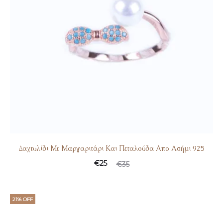
Δαχτυλίδι Με Μαργαριτάρι Και Πεταλούδα Απο Ασήμι 925
Original
Η
€
25
€
35
τρέχουσα
price
τιμή
was:
21% OFF
είναι:
€35.
€25.