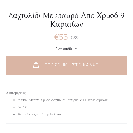
Δαχτυλίδι Mε Σταυρό Απο Χρυσό 9
Καρατίων
Original
Η
€
55
€
89
1 σε απόθεμα
τρέχουσα
price
ΠΡΟΣΘΉΚΗ ΣΤΟ ΚΑΛΆΘΙ
τιμή
was:
είναι:
€89.
Λεπτομέρειες
Υλικό: Κίτρινο Χρυσό Δαχτυλίδι Σταυρός Με Πέτρες Ζιργκόν
€55.
Νο 50
Κατασκευάζεται Στην Ελλάδα