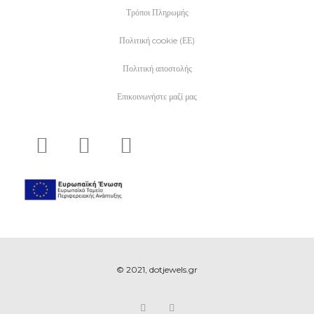
Τρόποι Πληρωμής
Πολιτική cookie (ΕΕ)
Πολιτική αποστολής
Επικοινωνήστε μαζί μας
© 2021, dotjewels.gr
F
I