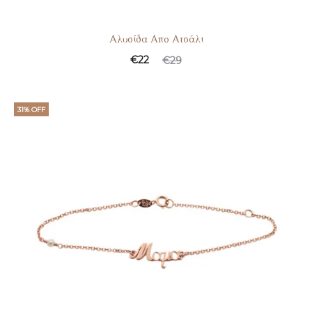
Αλυσίδα Απο Ατσάλι
€
22
€
29
31% OFF