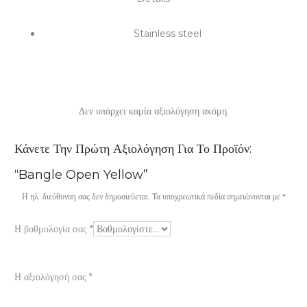
Stainless steel
Δεν υπάρχει καμία αξιολόγηση ακόμη.
Α
Κάνετε Την Πρώτη Αξιολόγηση Για Το Προϊόν:
ξ
“Bangle Open Yellow”
ι
Η ηλ. διεύθυνση σας δεν δημοσιεύεται.
Τα υποχρεωτικά πεδία σημειώνονται με
*
ο
Η βαθμολογία σας
*
λ
ο
Η αξιολόγησή σας
*
γ