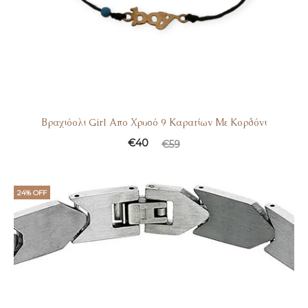
Βραχιόολι Girl Απο Χρυσό 9 Καρατίων Με Κορδόνι
€
40
€
59
24% OFF