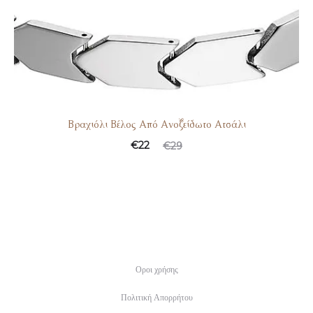
Βραχιόλι Βέλος Από Ανοξείδωτο Ατσάλι
€
22
€
29
Οροι χρήσης
Πολιτική Απορρήτου