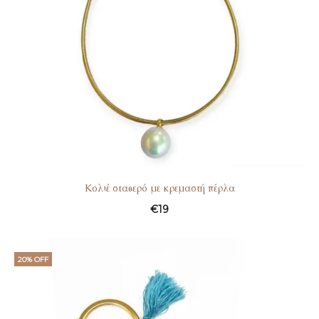
Kολιέ σταθερό με κρεμαστή πέρλα
€
19
20% OFF