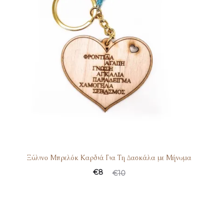
Ξύλινο Μπρελόκ Καρδιά Για Τη Δασκάλα με Μήνυμα
Original
Η
€
8
€
10
τρέχουσα
price
τιμή
was:
είναι:
€10.