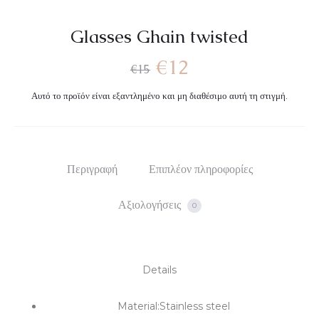
Glasses Ghain twisted
Original
Η
€
12
€
15
Αυτό το προϊόν είναι εξαντλημένο και μη διαθέσιμο αυτή τη στιγμή.
price
τρέχουσα
was:
τιμή
Περιγραφή
Επιπλέον πληροφορίες
€15.
είναι:
Αξιολογήσεις
0
€12.
Details
Material:Stainless steel