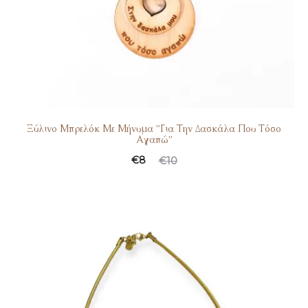
Ξύλινο Μπρελόκ Με Μήνυμα ”Για Την Δασκάλα Που Τόσο
Αγαπώ”
Original
Η
€
8
€
10
τρέχουσα
price
τιμή
was:
είναι:
€10.
€8.