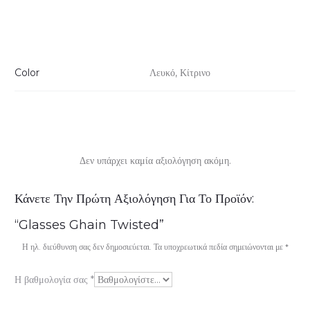
Color
Λευκό, Κίτρινο
Δεν υπάρχει καμία αξιολόγηση ακόμη.
Α
Κάνετε Την Πρώτη Αξιολόγηση Για Το Προϊόν:
ξ
“Glasses Ghain Twisted”
ι
Η ηλ. διεύθυνση σας δεν δημοσιεύεται.
Τα υποχρεωτικά πεδία σημειώνονται με
*
ο
Η βαθμολογία σας
*
λ