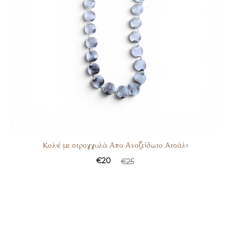
Koλιέ με στρογγυλά Απο Ανοξείδωτο Ατσάλι
€
20
€
25