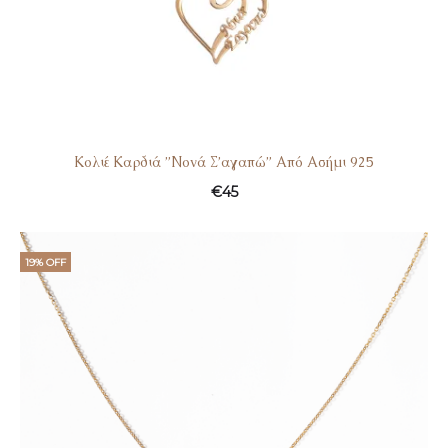
Κολιέ Καρδιά ”Νονά Σ’αγαπώ” Από Ασήμι 925
€
45
19% OFF