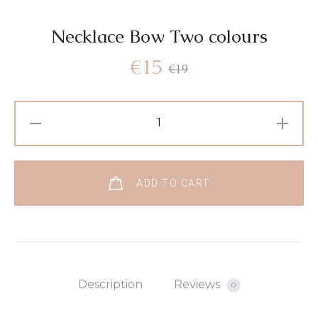
Necklace Bow Two colours
€
15
€
19
ADD TO CART
Description
Reviews
0