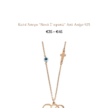
Κολιέ Άπειρο ”Nονά Σ’ αγαπώ” Από Ασήμι 925
€
35
–
€
45