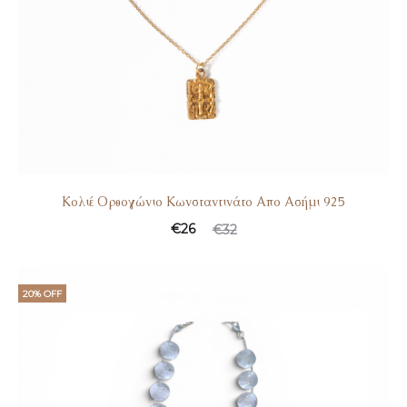
Κολιέ Ορθογώνιο Κωνσταντινάτο Απο Ασήμι 925
€
26
€
32
20% OFF