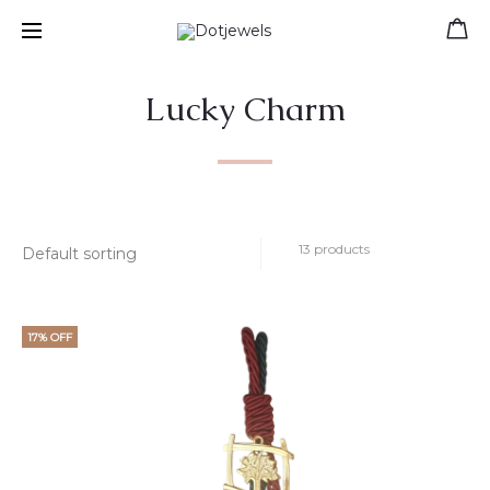
Free shipping for orders over 39 €
Lucky Charm
13 products
17% OFF