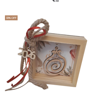
€
15
33% OFF