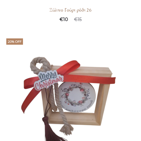
Ξύλινο Γούρι ρόδι 26
€
10
€
15
20% OFF