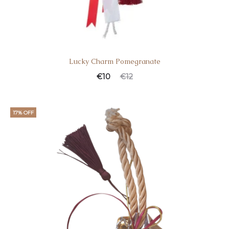
Lucky Charm Pomegranate
€
10
€
12
17% OFF