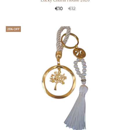
Lucky Charm House 2026
€
10
€
12
25% OFF