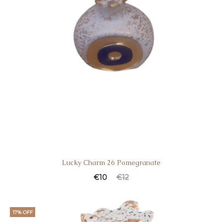
Lucky Charm 26 Pomegranate
€
10
€
12
17% OFF