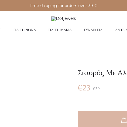
Free shipping for orders over 39 €
Σ
ΓΙΑ ΤΗ ΝΟΝΆ
ΓΙΑ ΤΗ ΜΑΜΆ
ΓΥΝΑΙΚΕΊΑ
ΑΝΤΡΙ
Σταυρός Με Αλ
Original
Η
€
23
€
29
τρέχουσα
price
τιμή
was: