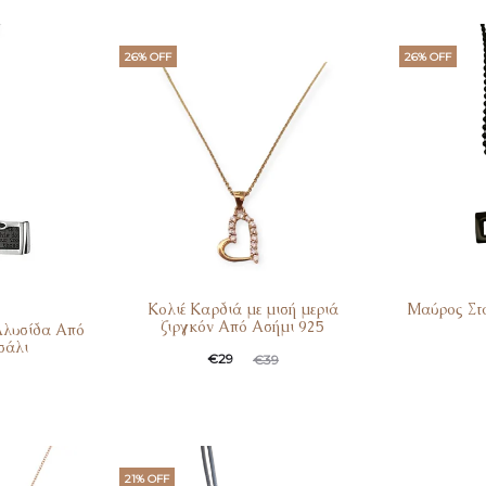
26% OFF
26% OFF
Κολιέ Καρδιά με μισή μεριά
Μαύρος Στ
ζιργκόν Από Ασήμι 925
Αλυσίδα Από
σάλι
Original
Η
Ori
€
29
€
39
τρέχουσα
price
τρέχουσ
τιμή
was:
τιμ
είναι:
€39.
είναι
21% OFF