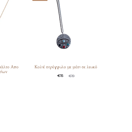
€29.
€20
μάλτο Απο
Κολιέ στρόγγυλο με μάτι σε λευκό
τίων
Original
Η
€
15
€
19
τρέχουσα
price
τιμή
was:
είναι:
€19.
€15.