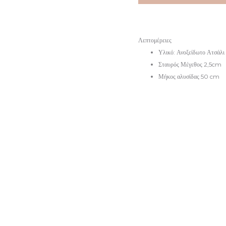
είναι:
€29.
€23.
Λεπτομέρειες
Υλικό: Ανοξείδωτο Ατσάλι
Σταυρός Μέγεθος 2,5cm
Μήκος αλυσίδας 50 cm