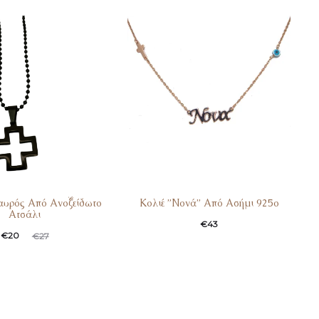
αυρός Από Ανοξείδωτο
Κολιέ ”Νονά” Από Ασήμι 925ο
Ατσάλι
€
43
ginal
Η
€
20
€
27
α
price
ή
was:
:
€27.