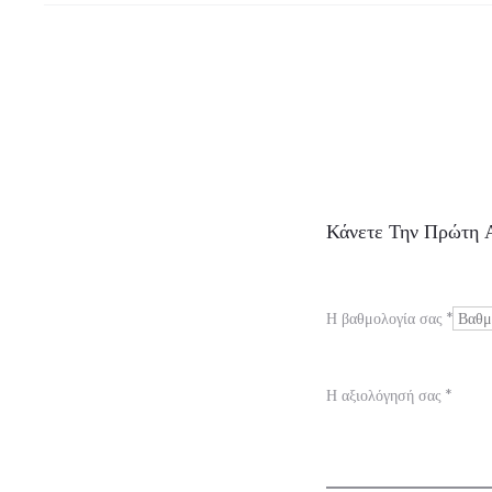
Α
Κάνετε Την Πρώτη Α
ξ
ι
Η βαθμολογία σας
*
ο
λ
Η αξιολόγησή σας
*
ο
γ