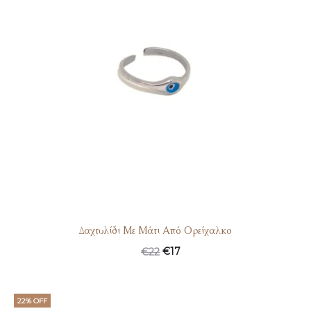
Δαχτυλίδι Με Μάτι Από Ορείχαλκο
Original
Η
€
17
€
22
price
τρέχουσα
was:
τιμή
22% OFF