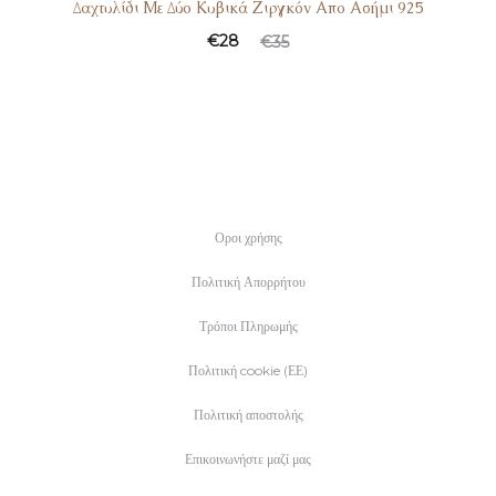
Δαχτυλίδι Με Δύο Κυβικά Ζιργκόν Απο Ασήμι 925
Original
Η
€
28
€
35
τρέχουσα
price
τιμή
was:
είναι:
€35.
€28.
Οροι χρήσης
Πολιτική Απορρήτου
Τρόποι Πληρωμής
Πολιτική cookie (ΕΕ)
Πολιτική αποστολής
Επικοινωνήστε μαζί μας