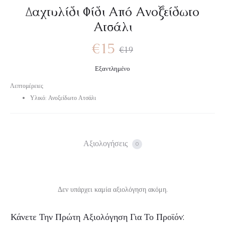
Δαχτυλίδι Φίδι Από Ανοξείδωτο
Ατσάλι
Original
Η
€
15
€
19
Εξαντλημένο
τρέχουσα
price
Λεπτομέρειες
Υλικό: Ανοξείδωτο Ατσάλι
τιμή
was:
είναι:
€19.
Αξιολογήσεις
0
€15.
Δεν υπάρχει καμία αξιολόγηση ακόμη.
Α
Κάνετε Την Πρώτη Αξιολόγηση Για Το Προϊόν: