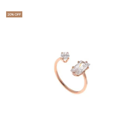
τρέχουσα
price
τιμή
was:
20% OFF
είναι:
€50.
€39.