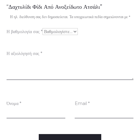
ξ
“Δαχτυλίδι Φίδι Από Ανοξείδωτο Ατσάλι”
ι
Η ηλ. διεύθυνση σας δεν δημοσιεύεται.
Τα υποχρεωτικά πεδία σημειώνονται με
*
ο
Η βαθμολογία σας
*
λ
ο
Η αξιολόγησή σας
*
γ
ή
σ
ε
ι
Όνομα
*
Email
*
ς