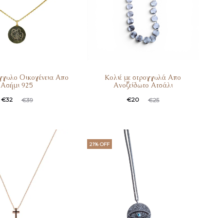
γγυλο Οικογένεια Απο
Koλιέ με στρογγυλά Απο
Ασήμι 925
Ανοξείδωτο Ατσάλι
€
32
€
20
€
39
€
25
21% OFF