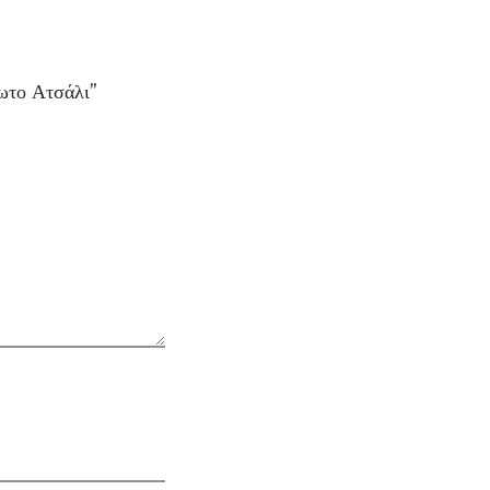
ωτο Ατσάλι”