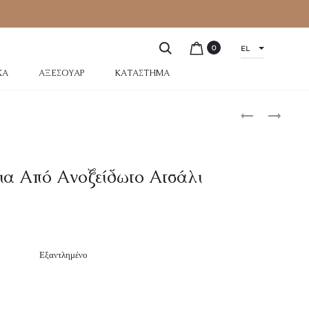
0
EL
ΚΆ
ΑΞΕΣΟΥΆΡ
ΚΑΤΆΣΤΗΜΑ
ια Από Ανοξείδωτο Ατσάλι
Εξαντλημένο