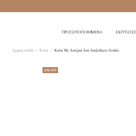
ΠΡΟΣΩΠΟΠΟΙΗΜΈΝΑ
ΕΚΠΤΏΣΕΙ
Αρχική σελίδα
Κολιέ
Κολιέ Με Αστέρια Από Ανοξείδωτο Ατσάλι
21% OFF