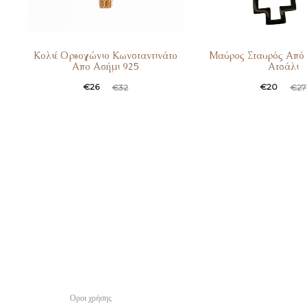
Κολιέ Ορθογώνιο Κωνσταντινάτο
Μαύρος Σταυρός Από 
Απο Ασήμι 925
Ατσάλι
€
26
€
20
€
32
€
27
Οροι χρήσης