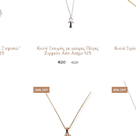
 Σ’αγαπώ”
Κολιέ Σταυρός με μαύρες Πέτρες
Κολιέ Στρό
25
Ζιργκόν Από Ασήμι 925
€
20
€
29
26% OFF
30% OFF