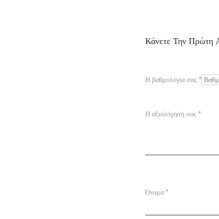
Α
Κάνετε Την Πρώτη Α
ξ
ι
Η βαθμολογία σας
*
ο
λ
Η αξιολόγησή σας
*
ο
γ
ή
σ
Όνομα
*
ε
ι