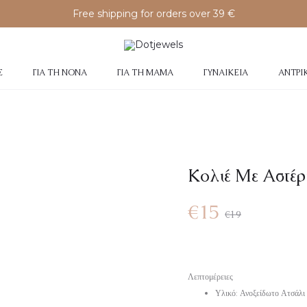
Free shipping for orders over 39 €
Σ
ΓΙΑ ΤΗ ΝΟΝΆ
ΓΙΑ ΤΗ ΜΑΜΆ
ΓΥΝΑΙΚΕΊΑ
ΑΝΤΡΙ
Κολιέ Με Αστέρ
€
15
€
19
Λεπτομέρειες
Υλικό: Ανοξείδωτο Ατσάλι