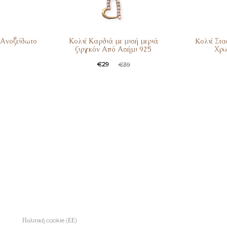
Ανοξείδωτο
Κολιέ Καρδιά με μισή μεριά
Koλιέ Στ
ζιργκόν Από Ασήμι 925
Χρυ
€
29
€
39
Πολιτική cookie (ΕΕ)