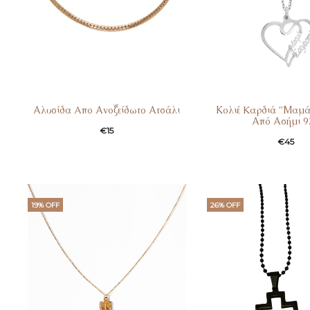
Αλυσίδα Aπο Ανοξείδωτο Ατσάλι
Κολιέ Kαρδιά ”Μαμά
Από Ασήμι 9
€
15
€
45
19% OFF
26% OFF