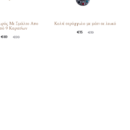
αυρός Με Σμάλτο Απο
Κολιέ στρόγγυλο με μάτι σε λευκό
σό 9 Καρατίων
€
15
€
19
€
69
€
99