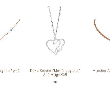
’ αγαπώ” Από
Κολιέ Kαρδιά ”Μαμά Σ’αγαπώ”
Αλυσίδα A
Από Ασήμι 925
€
45