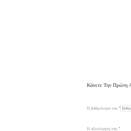
Α
Κάνετε Την Πρώτη Α
ξ
ι
Η βαθμολογία σας
*
ο
λ
Η αξιολόγησή σας
*