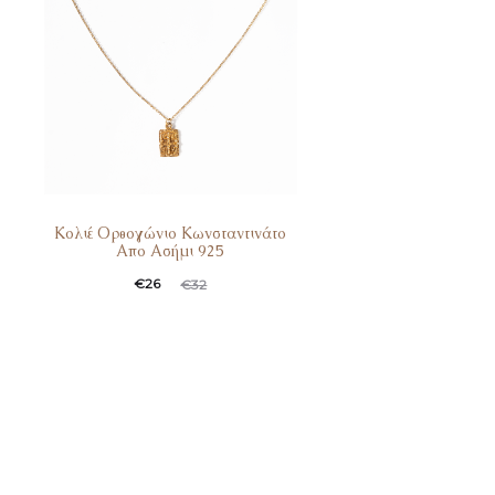
Κολιέ Ορθογώνιο Κωνσταντινάτο
Απο Ασήμι 925
€
26
€
32