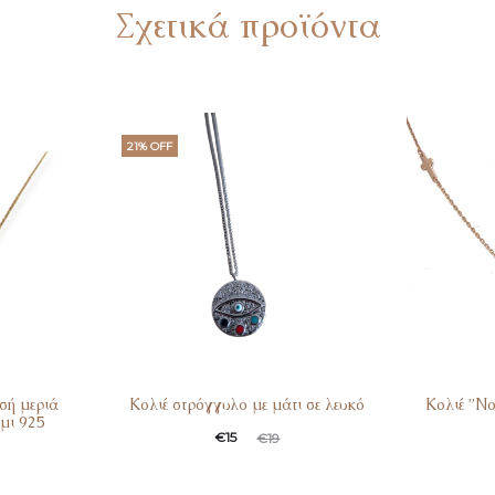
Σχετικά προϊόντα
21% OFF
σή μεριά
Κολιέ στρόγγυλο με μάτι σε λευκό
Κολιέ ”Ν
μι 925
€
15
€
19