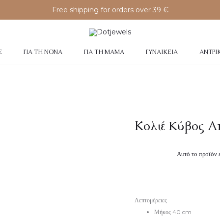
Free shipping for orders over 39 €
Σ
ΓΙΑ ΤΗ ΝΟΝΆ
ΓΙΑ ΤΗ ΜΑΜΆ
ΓΥΝΑΙΚΕΊΑ
ΑΝΤΡΙ
Κολιέ Kύβος A
Αυτό το προϊόν 
Λεπτομέρειες
Μήκος 40 cm