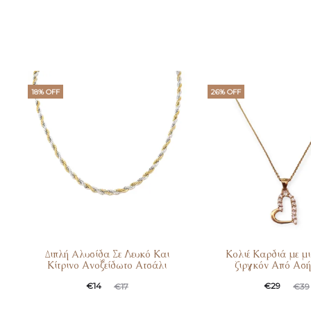
18% OFF
26% OFF
Διπλή Aλυσίδα Σε Λευκό Και
Κολιέ Καρδιά με μι
Κίτρινο Ανοξείδωτο Ατσάλι
ζιργκόν Από Ασή
€
14
€
29
€
17
€
39