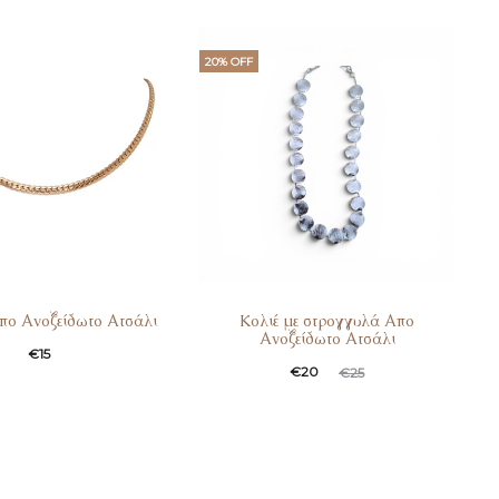
20% OFF
πο Ανοξείδωτο Ατσάλι
Koλιέ με στρογγυλά Απο
Ανοξείδωτο Ατσάλι
€
15
€
20
€
25