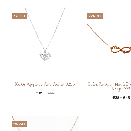
28% OFF
22% OFF
Κολιέ Άγγελος Απο Ασήμι 925ο
Κολιέ Άπειρο ”Nονά Σ
Ασήμι 925
€
18
€
25
€
35
–
€
45
19% OFF