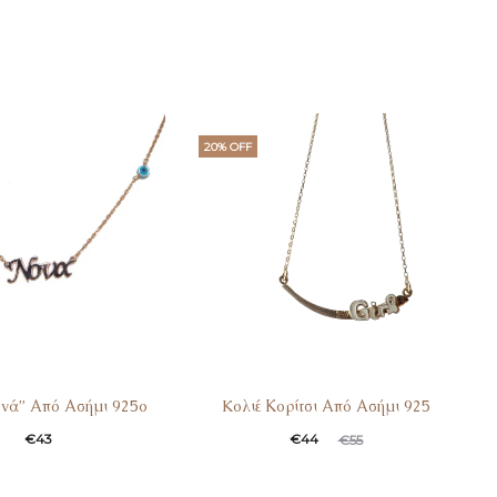
20% OFF
ονά” Από Ασήμι 925ο
Koλιέ Κορίτσι Από Ασήμι 925
€
43
€
44
€
55